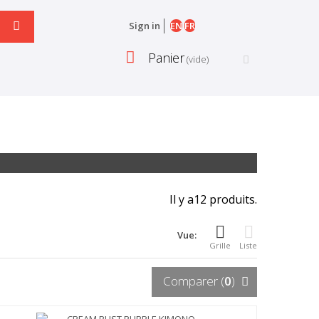
EN
FR
Sign in
Panier
(vide)
Il y a12 produits.
Vue:
Grille
Liste
Comparer (
0
)