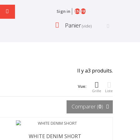
EN
FR
Sign in
Panier
(vide)
Il y a3 produits.
Vue:
Grille
Liste
Comparer (
0
)
WHITE DENIM SHORT