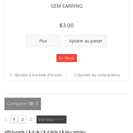
GEM EARRING
$3.00
Plus
Ajouter au panier
En Stock
Ajouter à ma liste d'envies
Ajouter au comparateur
Comparer (
0
)
1
2
Voir tous = = =
Affichage% 1 $ d -% 2 $ d de% 3 $ des articles