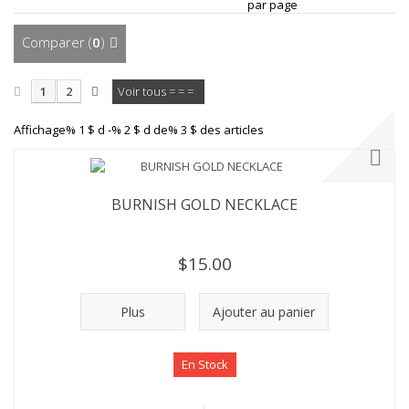
par page
Comparer (
0
)
1
2
Voir tous = = =
Affichage% 1 $ d -% 2 $ d de% 3 $ des articles
BURNISH GOLD NECKLACE
$15.00
Plus
Ajouter au panier
En Stock