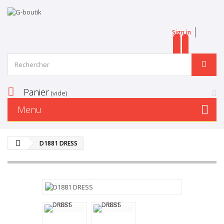
Sign in
EN
FR
Panier
(vide)
Menu
D1881 DRESS